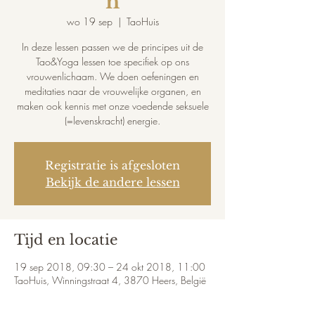
n
wo 19 sep
  |  
TaoHuis
In deze lessen passen we de principes uit de
Tao&Yoga lessen toe specifiek op ons
vrouwenlichaam. We doen oefeningen en
meditaties naar de vrouwelijke organen, en
maken ook kennis met onze voedende seksuele
(=levenskracht) energie.
Registratie is afgesloten
Bekijk de andere lessen
Tijd en locatie
19 sep 2018, 09:30 – 24 okt 2018, 11:00
TaoHuis, Winningstraat 4, 3870 Heers, België