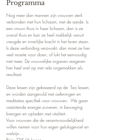
Programma
Nog meer dan mannen zijn vrouwen sterk 
verbonden met hun lichaam, met de aarde. Is 
een vrouw thuis in haar lichaam, dan is ze 
overal thuis en kan ze heel makkelijk vanuit 
vreugde en innerlijke kracht in het leven staan. 
Is deze verbinding verzwakt, dan moet ze hier 
veel moeite voor doen, of lukt het eenvoudig 
niet meer. De vrouwelijke organen reageren 
hier heel snel op met vele ongemakken als 
resultaat.
Deze lessen zijn gebaseerd op de  Tao lessen, 
en worden aangevuld met oefeningen en 
meditaties specifiek voor vrouwen.  We gaan 
vastzitende energie zuiveren, in beweging 
brengen en opladen met vitaliteit. 
Voor vrouwen die de verantwoordelijkheid 
willen nemen voor hun eigen geluksgevoel en 
welzijn…
Prijs: 75€/6 lessen