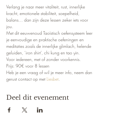
Verlang je naar meer vitaliteit, rust, innerlijke 
kracht, emotionele stabiliteit, soepelheid, 
balans… dan zijn deze lessen zeker iets voor 
jou.
Met dit eeuwenoud Taoïstisch oefensysteem leer 
je eenvoudige en praktische oefeningen en 
meditaties zoals de innerlijke glimlach, helende 
geluiden, ‘iron shirt’, chi kung en tao yin.
Voor iedereen, met of zonder voorkennis.
Prijs: 90€ voor 8 lessen
Heb je een vraag of wil je meer info, neem dan 
gerust contact op met 
Liesbet
.
Deel dit evenement