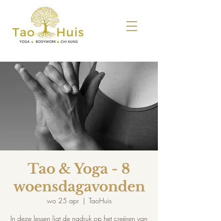
Tao & Yoga - 8
woensdagavonden
wo 25 apr
  |  
TaoHuis
In deze lessen ligt de nadruk op het creëren van