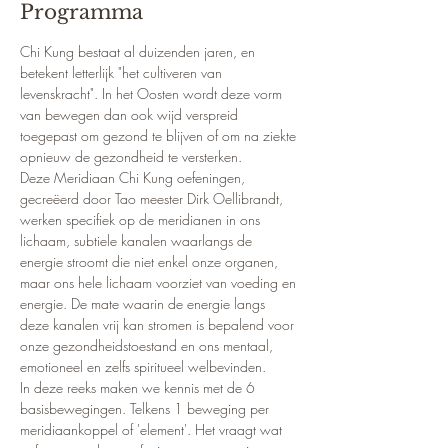
Programma
Chi Kung bestaat al duizenden jaren, en 
betekent letterlijk "het cultiveren van 
levenskracht". In het Oosten wordt deze vorm 
van bewegen dan ook wijd verspreid 
toegepast om gezond te blijven of om na ziekte 
opnieuw de gezondheid te versterken.
Deze Meridiaan Chi Kung oefeningen, 
gecreëerd door Tao meester Dirk Oellibrandt, 
werken specifiek op de meridianen in ons 
lichaam, subtiele kanalen waarlangs de 
energie stroomt die niet enkel onze organen, 
maar ons hele lichaam voorziet van voeding en 
energie. De mate waarin de energie langs 
deze kanalen vrij kan stromen is bepalend voor 
onze gezondheidstoestand en ons mentaal, 
emotioneel en zelfs spiritueel welbevinden. 
In deze reeks maken we kennis met de 6 
basisbewegingen. Telkens 1 beweging per 
meridiaankoppel of 'element'. Het vraagt wat 