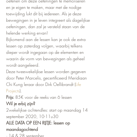
oefenen om deze oefeningen te memoriseren 
en je eigen te maken, maar met de nodige 
toewijding lukt dit bij iedereen. Als je deze 
bewegingen in je leven integreert als dagelijkse 
oefeningen, dan zal je versteld staan van de 
helende werking ervan!
Bijkomend aan de lessen kan je ook de extra 
lessen op zaterdag volgen, waarbij telkens 
dieper wordt ingegaan op de elementen en 
waarin de vorm van bewegingen als geheel 
wordt aangeleerd. 
Deze tweewekelijkse lessen worden gegeven 
door Peter Marcelis, gecertificeerd Meridiaan 
Chi Kung leraar door Dirk Oellibrandt (
Life 
Projects
).
Prijs: 
85€ voor de reeks van 6 lessen
Wil je erbij zijn?
2wekelijkse ochtendles: start op maandag 14 
september 2020, 10-11u30
ALLE DATA OP EEN RIJTJE: lessen op 
maandagochtend
· 14 & 28 september 