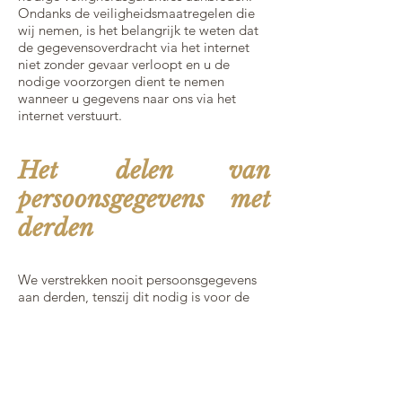
Ondanks de veiligheidsmaatregelen die
wij nemen, is het belangrijk te weten dat
de gegevensoverdracht via het internet
niet zonder gevaar verloopt en u de
nodige voorzorgen dient te nemen
wanneer u gegevens naar ons via het
internet verstuurt.
Het delen van
persoonsgegevens met
derden
We verstrekken nooit persoonsgegevens
aan derden, tenszij dit nodig is voor de
uitvoering van onze overeenkomst met jou
of om te voldoen aan een wettelijke
verplichting.
Wij doen beroep op de volgende
categorieën bedrijven die jouw gegevens
verwerken, maar die deze gegevens niet